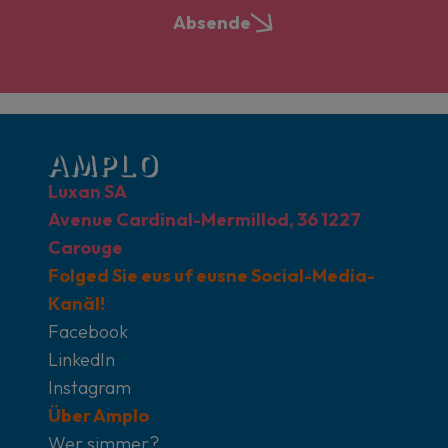
Absende
Luxan SA
Avenue Cardinal-Mermillod, 36 1227
Carouge
Folged Sie eus uf eusne Social-Media-
Kanäl!
Facebook
LinkedIn
Instagram
Über Amplo
Wer simmer?