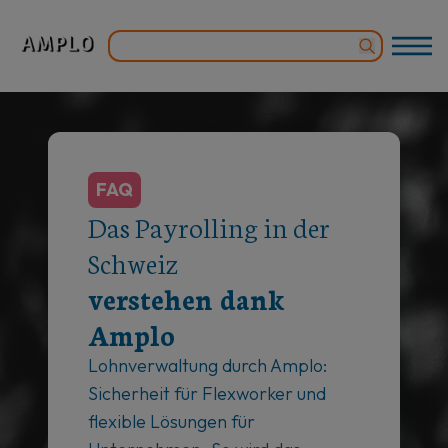
FAQ
Das Payrolling in der
Schweiz
verstehen dank
Amplo
Lohnverwaltung durch Amplo:
Sicherheit für Flexworker und
flexible Lösungen für