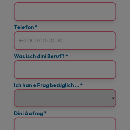
Telefon
*
Was isch dini Beruf?
*
Ich han e Frag bezüglich …
*
Dini Aafrog
*