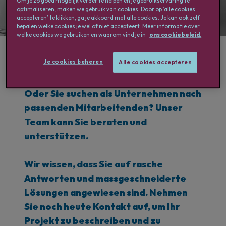
Om je zo goed mogelijk verder te helpen en je gebruikservaring te
optimaliseren, maken we gebruik van cookies. Door op ‘alle cookies
accepteren’ te klikken, ga je akkoord met alle cookies. Je kan ook zelf
bepalen welke cookies je wel of niet accepteert. Meer informatie over
welke cookies we gebruiken en waarom vind je in
ons cookiebeleid.
Je cookies beheren
Alle cookies accepteren
Oder Sie suchen als Unternehmen nach
passenden Mitarbeitenden? Unser
Team kann Sie beraten und
unterstützen.
Wir wissen, dass Sie auf rasche
Antworten und massgeschneiderte
Lösungen angewiesen sind. Nehmen
Sie noch heute Kontakt auf, um Ihr
Projekt zu beschreiben und zu