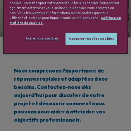
quête de talents, notre équipe est
cookies’, vous marquez votre accord sur tous les cookies. Vous pouvez
également déterminer vous-même quels cookies vous acceptez ou
là pour vous accompagner.
non. Vous trouvez plus d’informations sur les cookies que nous
utilisons et la raison pour laquelle nous les utilisons dans
politique en
matière de cookies.
Gérer vos cookies
Accepter tous les cookies
Nous comprenons l’importance de
réponses rapides et adaptées à vos
besoins. Contactez-nous dès
aujourd’hui pour discuter de votre
projet et découvrir comment nous
pouvons vous aider à atteindre vos
objectifs professionnels.