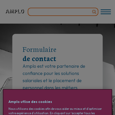
Formulaire
de contact
Amplo est votre partenaire de
confiance pour les solutions
salariales et le placement de
personnel dans les métiers
créatifs. Que vous soyez un·e
freelance à la recherche de
Amplo utlise des cookies
missions ou une entreprise en
Nous utilisons des cookies afin de vous aider au mieux et d’optimiser
votre expérience d’utilisation. En cliquant sur ‘accepter tous les