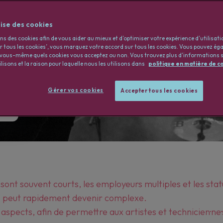
ise des cookies
ns des cookies afin de vous aider au mieux et d’optimiser votre expérience d’utilisati
er tous les cookies’, vous marquez votre accord sur tous les cookies. Vous pouvez é
vous-même quels cookies vous acceptez ou non. Vous trouvez plus d’informations s
lisons et la raison pour laquelle nous les utilisons dans
politique en matière de c
Gérer vos cookies
Accepter tous les cookies
sont souvent courts, les employeurs multiples et les stat
les peut rapidement devenir complexe.
pects, afin de permettre aux artistes et technicien·ne·s