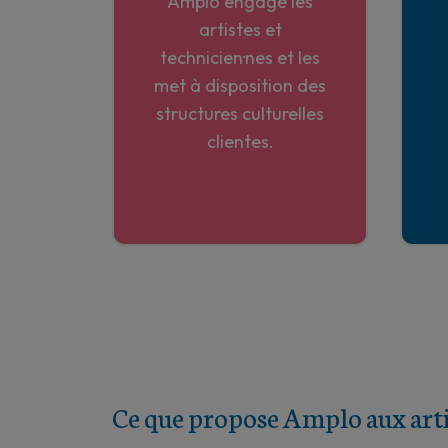
Amplo engage les
artistes et
technicien·nes et les
met à disposition des
structures culturelles
clientes.
Ce que propose Amplo aux arti