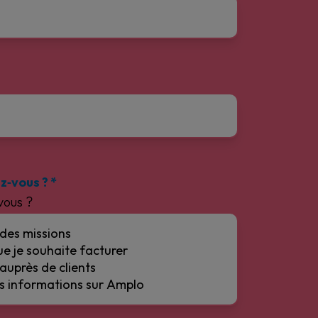
z‑vous ?
*
vous ?