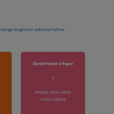
charge la gestion administrative.
Quatrième étape
⭣
Amplo vous verse
votre salaire