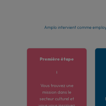
Amplo intervient comme employeur
Première étape
⭣
Vous trouvez une
mission dans le
secteur culturel et
vous vous inscrivez