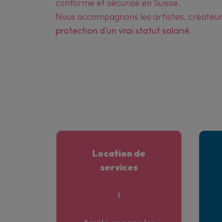
conforme et sécurisé en Suisse.
Nous accompagnons les artistes, créateur·r
protection d’un vrai statut salarié.
Location de
services
⭣