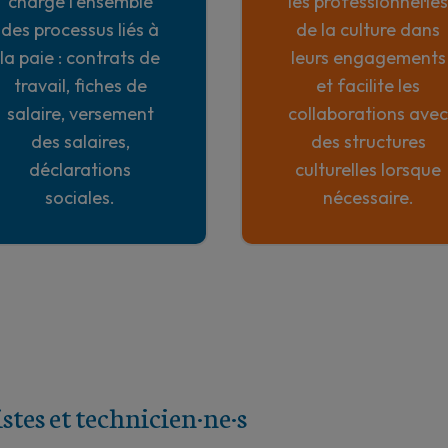
charge l'ensemble
les professionnel·les
des processus liés à
de la culture dans
la paie : contrats de
leurs engagements
travail, fiches de
et facilite les
salaire, versement
collaborations avec
des salaires,
des structures
déclarations
culturelles lorsque
sociales.
nécessaire.
stes et technicien·ne·s