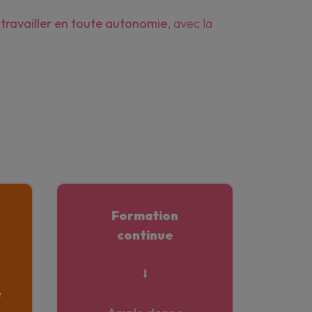
e
travailler en toute autonomie
, avec la
Formation
continue
⭣
e