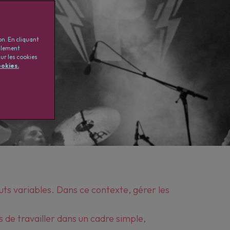
on. En cliquant
galement
ur les cookies
ookies.
uts variables. Dans ce contexte, gérer les
 de travailler dans un cadre simple,