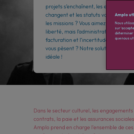
projets s’enchaînent, les employeurs
changent et les statuts varient selon
Amplo utl
les missions ? Vous aimez votre
Nous utiliso
sur ‘accept
liberté, mais l’administratif, la
déterminer 
que nous uti
facturation et l’incertitude sociale
vous pèsent ? Notre solution est
idéale !
Dans le secteur culturel, les engagements 
contrats, la paie et les assurances socia
Amplo prend en charge l'ensemble de ces as