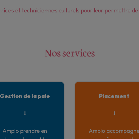
ice·s et technicien·ne·s culturels pour leur permettre d
Nos services
Gestion de la paie
Placement
⭣
⭣
Amplo prendre en
Amplo accompagn