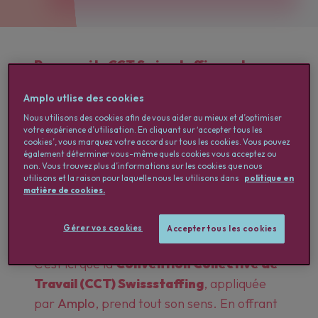
Pourquoi la CCT Swissstaffing est un
atout pour vous, professionnel du
Amplo utlise des cookies
secteur créatif
Nous utilisons des cookies afin de vous aider au mieux et d’optimiser
Dans le monde de l’audiovisuel, les projets
votre expérience d’utilisation. En cliquant sur ‘accepter tous les
ponctuels et les missions temporaires
cookies’, vous marquez votre accord sur tous les cookies. Vous pouvez
également déterminer vous-même quels cookies vous acceptez ou
rythment le quotidien. Entre la recherche
non. Vous trouvez plus d’informations sur les cookies que nous
utilisons et la raison pour laquelle nous les utilisons dans
politique en
de contrats et la nécessité d’assurer des
matière de cookies.
conditions de travail stables, vous êtes
souvent confronté(e) à des défis
Gérer vos cookies
Accepter tous les cookies
complexes.
C’est ici que la
Convention Collective de
Travail (CCT) Swissstaffing
, appliquée
par
Amplo
, prend tout son sens. En offrant