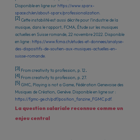
Disponible en ligne sur
https://www.sparx-
space.ch/en/about-sparx/professionalization
.
[2]
Cette instabilité est aussi décrite pour l’industrie de la
musique, dans le rapport, FCMA, Étude sur les musiques
actuelles en Suisse romande, 22 novembre 2022. Disponible
en ligne :
https://www.fcma.ch/etudes-et-donnees/analyse-
des-dispositifs-de-soutien-aux-musiques-actuelles-en-
suisse-romande
.
[3]
.
From creativity to profession,
p. 12
[4]
From creativity to profession,
p. 27.
[5]
GMC,
Playing is not a Game
, Fédération Genevoise des
Musiques de Création, Genève. Disponible en ligne sur :
https://fgmc-ge.ch/pdf/position_fanzine_FGMC.pdf
.
La question salariale reconnue comme un
enjeu central