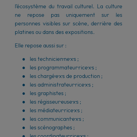
l’écosystème du travail culturel. La culture
ne repose pas uniquement sur les
personnes visibles sur scène, derrière des
platines ou dans des expositions.
Elle repose aussi sur :
●
les technicien·ne·x·s ;
●
les programmateur·rice·x·s ;
●
les chargé·e·x·s de production ;
●
les administrateur·rice·x·s ;
●
les graphistes ;
●
les régisseur·euse·x·s ;
●
les médiateur·rice·x·s ;
●
les communicant·e·x·s ;
●
les scénographes ;
●
les coordinateur·rice·x·s ;