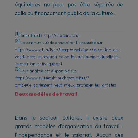
équitables ne peut pas être séparée de
celle du financement public de la culture.
[1]
Site officiel :
https://inarema.ch/
.
[2]
Le communiqué de presse étant accessible sur
https://www.vd.ch/typo3temp/assets/pdfs/le-canton-de-
vaud-lance-la-revision-de-sa-loi-sur-la-vie-culturelle-et-
la-creation-artistique.pdf
[3]
Leur analyse est disponible sur :
https://www.suisseculture.ch/actualites/?
article=le_parlement_veut_mieux_proteger_les_artistes
Deux modèles de travail
Dans le secteur culturel, il existe deux
grands modèles d’organisation du travail :
l’indépendance et le salariat. Aucun des